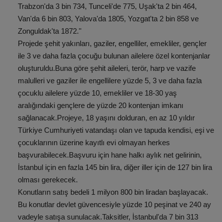
Trabzon'da 3 bin 734, Tunceli'de 775, Uşak'ta 2 bin 464,
Van'da 6 bin 803, Yalova'da 1805, Yozgat'ta 2 bin 858 ve
Zonguldak'ta 1872."
Projede şehit yakınları, gaziler, engelliler, emekliler, gençler
ile 3 ve daha fazla çocuğu bulunan ailelere özel kontenjanlar
oluşturuldu.Buna göre şehit aileleri, terör, harp ve vazife
malulleri ve gaziler ile engellilere yüzde 5, 3 ve daha fazla
çocuklu ailelere yüzde 10, emekliler ve 18-30 yaş
aralığındaki gençlere de yüzde 20 kontenjan imkanı
sağlanacak.Projeye, 18 yaşını dolduran, en az 10 yıldır
Türkiye Cumhuriyeti vatandaşı olan ve tapuda kendisi, eşi ve
çocuklarının üzerine kayıtlı evi olmayan herkes
başvurabilecek.Başvuru için hane halkı aylık net gelirinin,
İstanbul için en fazla 145 bin lira, diğer iller için de 127 bin lira
olması gerekecek.
Konutların satış bedeli 1 milyon 800 bin liradan başlayacak.
Bu konutlar devlet güvencesiyle yüzde 10 peşinat ve 240 ay
vadeyle satışa sunulacak.Taksitler, İstanbul'da 7 bin 313