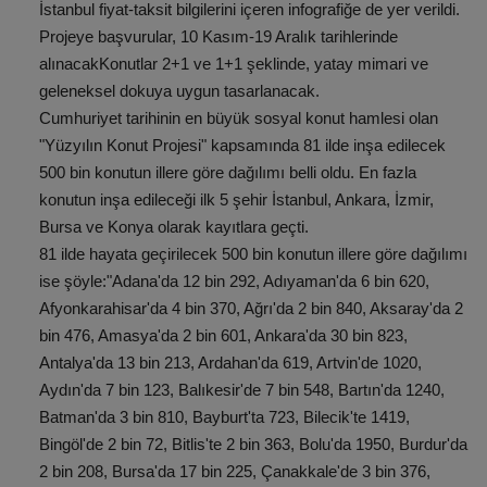
İstanbul fiyat-taksit bilgilerini içeren infografiğe de yer verildi.
Projeye başvurular, 10 Kasım-19 Aralık tarihlerinde
alınacakKonutlar 2+1 ve 1+1 şeklinde, yatay mimari ve
geleneksel dokuya uygun tasarlanacak.
Cumhuriyet tarihinin en büyük sosyal konut hamlesi olan
"Yüzyılın Konut Projesi" kapsamında 81 ilde inşa edilecek
500 bin konutun illere göre dağılımı belli oldu. En fazla
konutun inşa edileceği ilk 5 şehir İstanbul, Ankara, İzmir,
Bursa ve Konya olarak kayıtlara geçti.
81 ilde hayata geçirilecek 500 bin konutun illere göre dağılımı
ise şöyle:"Adana'da 12 bin 292, Adıyaman'da 6 bin 620,
Afyonkarahisar'da 4 bin 370, Ağrı'da 2 bin 840, Aksaray'da 2
bin 476, Amasya'da 2 bin 601, Ankara'da 30 bin 823,
Antalya'da 13 bin 213, Ardahan'da 619, Artvin'de 1020,
Aydın'da 7 bin 123, Balıkesir'de 7 bin 548, Bartın'da 1240,
Batman'da 3 bin 810, Bayburt'ta 723, Bilecik'te 1419,
Bingöl'de 2 bin 72, Bitlis'te 2 bin 363, Bolu'da 1950, Burdur'da
2 bin 208, Bursa'da 17 bin 225, Çanakkale'de 3 bin 376,