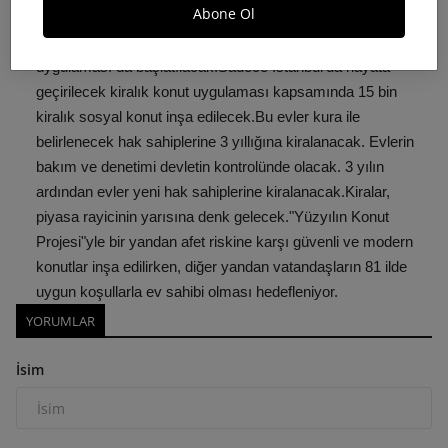
Abone Ol
Öte yandan İstanbul'daki yüksek kira artışlarını dengelemek
amacıyla TOKİ eliyle ilk kez "kiralık sosyal konut"
uygulaması da başlatılacak.Sadece İstanbul'da hayata
geçirilecek kiralık konut uygulaması kapsamında 15 bin
kiralık sosyal konut inşa edilecek.Bu evler kura ile
belirlenecek hak sahiplerine 3 yıllığına kiralanacak. Evlerin
bakım ve denetimi devletin kontrolünde olacak. 3 yılın
ardından evler yeni hak sahiplerine kiralanacak.Kiralar,
piyasa rayicinin yarısına denk gelecek."Yüzyılın Konut
Projesi"yle bir yandan afet riskine karşı güvenli ve modern
konutlar inşa edilirken, diğer yandan vatandaşların 81 ilde
uygun koşullarla ev sahibi olması hedefleniyor.
YORUMLAR
İsim