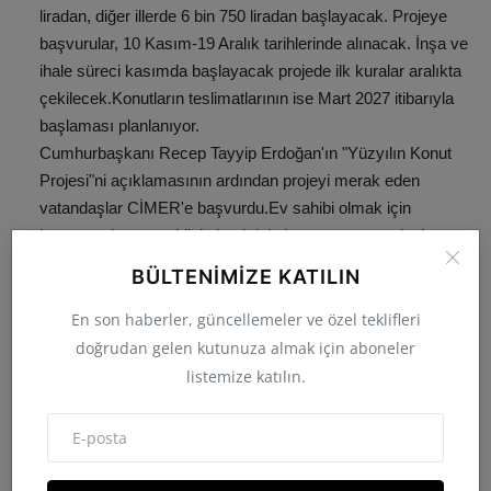
liradan, diğer illerde 6 bin 750 liradan başlayacak. Projeye
başvurular, 10 Kasım-19 Aralık tarihlerinde alınacak. İnşa ve
ihale süreci kasımda başlayacak projede ilk kuralar aralıkta
çekilecek.Konutların teslimatlarının ise Mart 2027 itibarıyla
başlaması planlanıyor.
Cumhurbaşkanı Recep Tayyip Erdoğan'ın "Yüzyılın Konut
Projesi"ni açıklamasının ardından projeyi merak eden
vatandaşlar CİMER'e başvurdu.Ev sahibi olmak için
heyecan duyan ve bilgi almak için başvuran vatandaşlar
Cumhurbaşkanı Erdoğan'a, Türkiye Cumhuriyeti Devleti'ne
BÜLTENIMIZE KATILIN
ve Çevre, Şehircilik ve İklim Değişikliği Bakanı Murat
Kurum'a teşekkürlerini ifade etti.Başvurularda vatandaşlar,
En son haberler, güncellemeler ve özel teklifleri
"Projenin kendilerini kapsayıp kapsamadığı", "engelli çocuğu
doğrudan gelen kutunuza almak için aboneler
olanlara kontenjan ayrılıp ayrılmadığı", "ikamet şartını taşıyıp
listemize katılın.
taşımadığı" ve "evi olmamakla birlikte tarla hissesi olmasının
başvurusuna engel olup olmadığı"na ilişkin sorular
yöneltti.Çok sayıda vatandaş da projeye dair görüş ve
önerilerini belirten mesajlar iletti.