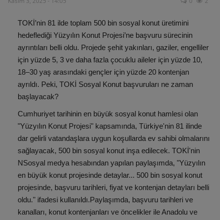
Kasım 3, 2025 - 14:05
0
2
EKONOMİ
TOKİ’nin 81 ilde toplam 500 bin sosyal konut üretimini
hedeflediği Yüzyılın Konut Projesi’ne başvuru sürecinin
Galeri
ayrıntıları belli oldu. Projede şehit yakınları, gaziler, engelliler
için yüzde 5, 3 ve daha fazla çocuklu aileler için yüzde 10,
YAŞAM
18–30 yaş arasındaki gençler için yüzde 20 kontenjan
ayrıldı. Peki, TOKİ Sosyal Konut başvuruları ne zaman
GÜNCEL
başlayacak?
Cumhuriyet tarihinin en büyük sosyal konut hamlesi olan
MAGAZİN
"Yüzyılın Konut Projesi" kapsamında, Türkiye'nin 81 ilinde
dar gelirli vatandaşlara uygun koşullarda ev sahibi olmalarını
EKONOMİ
sağlayacak, 500 bin sosyal konut inşa edilecek. TOKİ'nin
NSosyal medya hesabından yapılan paylaşımda, "Yüzyılın
en büyük konut projesinde detaylar... 500 bin sosyal konut
projesinde, başvuru tarihleri, fiyat ve kontenjan detayları belli
oldu." ifadesi kullanıldı.Paylaşımda, başvuru tarihleri ve
kanalları, konut kontenjanları ve öncelikler ile Anadolu ve