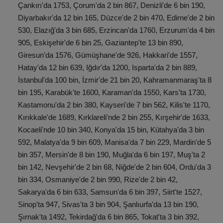
Çankırı'da 1753, Çorum'da 2 bin 867, Denizli'de 6 bin 190,
Diyarbakır'da 12 bin 165, Düzce'de 2 bin 470, Edirne'de 2 bin
530, Elazığ'da 3 bin 685, Erzincan'da 1760, Erzurum'da 4 bin
905, Eskişehir'de 6 bin 25, Gaziantep'te 13 bin 890,
Giresun'da 1576, Gümüşhane'de 926, Hakkari'de 1557,
Hatay'da 12 bin 639, Iğdır'da 1200, Isparta'da 2 bin 889,
İstanbul'da 100 bin, İzmir'de 21 bin 20, Kahramanmaraş'ta 8
bin 195, Karabük'te 1600, Karaman'da 1550, Kars'ta 1730,
Kastamonu'da 2 bin 380, Kayseri'de 7 bin 562, Kilis'te 1170,
Kırıkkale'de 1689, Kırklareli'nde 2 bin 255, Kırşehir'de 1633,
Kocaeli'nde 10 bin 340, Konya'da 15 bin, Kütahya'da 3 bin
592, Malatya'da 9 bin 609, Manisa'da 7 bin 229, Mardin'de 5
bin 357, Mersin'de 8 bin 190, Muğla'da 6 bin 197, Muş'ta 2
bin 142, Nevşehir'de 2 bin 68, Niğde'de 2 bin 604, Ordu'da 3
bin 334, Osmaniye'de 2 bin 990, Rize'de 2 bin 42,
Sakarya'da 6 bin 633, Samsun'da 6 bin 397, Siirt'te 1527,
Sinop'ta 947, Sivas'ta 3 bin 904, Şanlıurfa'da 13 bin 190,
Şırnak'ta 1492, Tekirdağ'da 6 bin 865, Tokat'ta 3 bin 392,