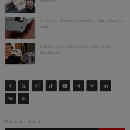
yanlışlıkla...
Ankara'da 59 saati bulan su kesintisi: Ankara'da
sular ...
Güllü'nün kızı yeniden ifade verdi: "Annem
özellikle al...
SOSYAL MEDYA
Bültenimize Katılın