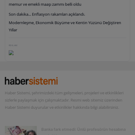
memur ve emekli maaşı zammı belli oldu
Son dakika... Enflasyon rakamları açıklandı.
Modernleşme, Ekonomik Büyüme ve Kentin Yüzünü Değiştiren
Yıllar
REKLAM
Haber Sistemi, şehrimizdeki tüm gelişmeleri, projeleri ve etkinlikleri
sizlerle paylaşmak için çalışmaktadır. Resmi web sitemiz üzerinden
Haber Sistemi duyurular ve etkinlikler hakkında bilgi alabilirsiniz.
TRENDING POSTS
Banka fark etmedi: Ünlü profesörün hesabına