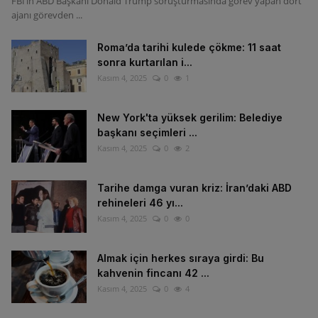
FBI’ın ABD Başkanı Donald Trump soruşturmasında görev yapan dört
ajanı görevden ...
Roma’da tarihi kulede çökme: 11 saat
sonra kurtarılan i...
Kasım 4, 2025
0
1
New York'ta yüksek gerilim: Belediye
başkanı seçimleri ...
Kasım 4, 2025
0
2
Tarihe damga vuran kriz: İran’daki ABD
rehineleri 46 yı...
Kasım 4, 2025
0
0
Almak için herkes sıraya girdi: Bu
kahvenin fincanı 42 ...
Kasım 4, 2025
0
4