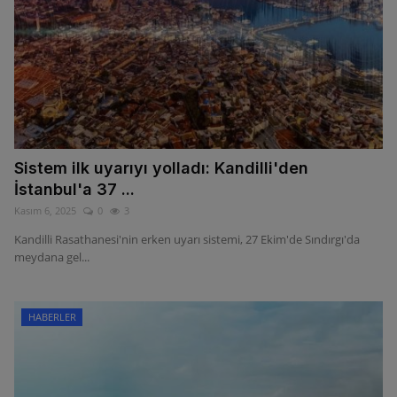
Sistem ilk uyarıyı yolladı: Kandilli'den
İstanbul'a 37 ...
Kasım 6, 2025
0
3
Kandilli Rasathanesi'nin erken uyarı sistemi, 27 Ekim'de Sındırgı'da
meydana gel...
HABERLER