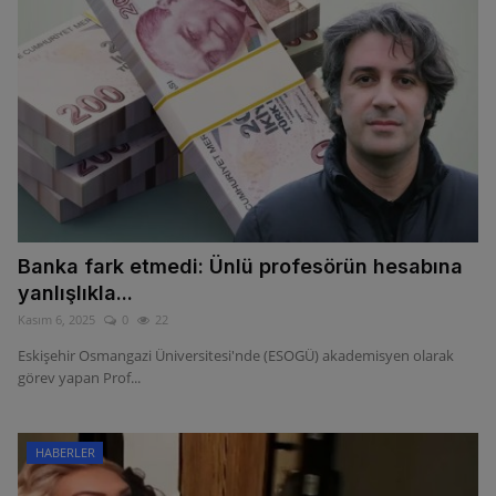
Banka fark etmedi: Ünlü profesörün hesabına
yanlışlıkla...
Kasım 6, 2025
0
22
Eskişehir Osmangazi Üniversitesi'nde (ESOGÜ) akademisyen olarak
görev yapan Prof...
HABERLER