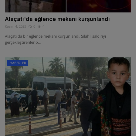
Alaçatı'da eğlence mekanı kurşunlandı
Kasım 4, 2025
0
4
Alaçatı'da bir eğlence mekanı kurşunlandı. Silahlı saldırıyı
gerçekleştirenler o...
HABERLER