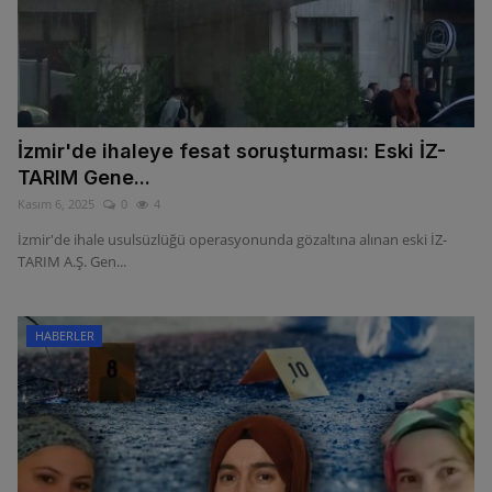
İzmir'de ihaleye fesat soruşturması: Eski İZ-
TARIM Gene...
Kasım 6, 2025
0
4
İzmir'de ihale usulsüzlüğü operasyonunda gözaltına alınan eski İZ-
TARIM A.Ş. Gen...
HABERLER