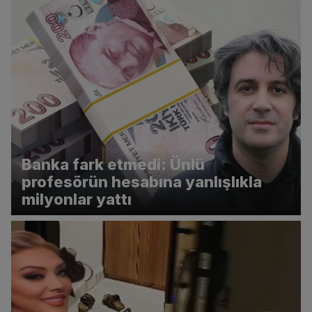
Banka fark etmedi: Ünlü
profesörün hesabına yanlışlıkla
milyonlar yattı