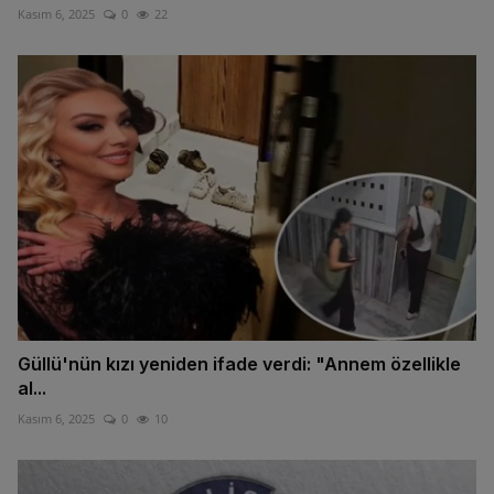
Kasım 6, 2025
0
22
Güllü'nün kızı yeniden ifade verdi: "Annem özellikle
al...
Kasım 6, 2025
0
10