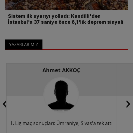
Sistem ilk uyarıyı yolladı: Kandilli'den
İstanbul'a 37 saniye önce 6,1'lik deprem sinyali
YAZARLARIMIZ
Ahmet AKKOÇ
‹
›
tı
Göztepe 3 puanı tek golle aldı
Mont