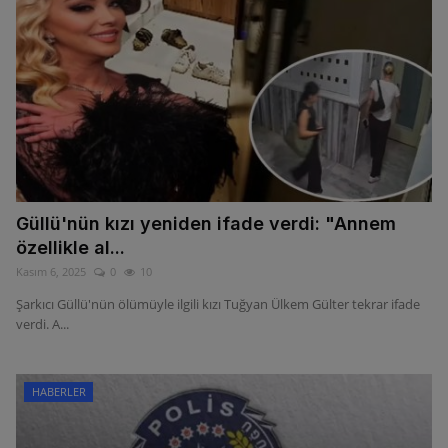
Güllü'nün kızı yeniden ifade verdi: "Annem
özellikle al...
Kasım 6, 2025
0
10
Şarkıcı Güllü'nün ölümüyle ilgili kızı Tuğyan Ülkem Gülter tekrar ifade
verdi. A...
HABERLER