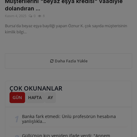
Müşterilerini "beyaz eşya kredisi" vaadiyle
dolandıran ...
Kasım 4, 2025
0
8
Bursa'da beyaz eşya bayiliği yapan Öznur K. çok sayıda müşterisinin
kimlik bilgi...
Daha Fazla Yükle
ÇOK OKUNANLAR
GÜN
HAFTA
AY
Banka fark etmedi: Ünlü profesörün hesabına
yanlışlıkla...
Güllü'nün kızı yeniden ifade verdi: "Annem