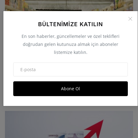
BÜLTENIMIZE KATILIN
En son haberler, güncellemeler ve özel teklifleri
doğrudan gelen kutunuza almak için aboneler
listemize katılın.
Enflasyon verileri ne oldu, yüzde kaç? (2025 TÜİK
Abone Ol
ekim ...
Kasım 3, 2025
0
2