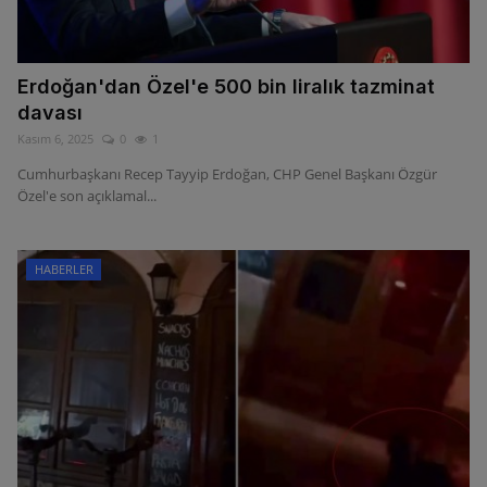
Erdoğan'dan Özel'e 500 bin liralık tazminat
davası
Kasım 6, 2025
0
1
Cumhurbaşkanı Recep Tayyip Erdoğan, CHP Genel Başkanı Özgür
Özel'e son açıklamal...
HABERLER