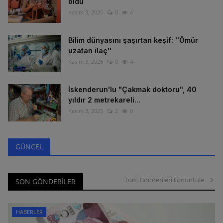
oldu
Kasım 3, 2025
0
4
Bilim dünyasını şaşırtan keşif: ''Ömür
uzatan ilaç''
Kasım 3, 2025
0
4
İskenderun'lu "Çakmak doktoru", 40
yıldır 2 metrekareli...
Kasım 3, 2025
2
0
GÜNCEL
Tüm Gönderileri Görüntüle
SON GÖNDERILER
HABERLER