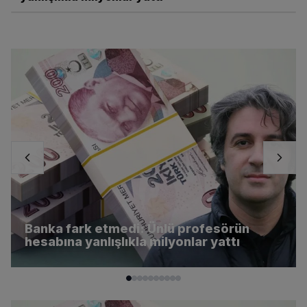
Resmi Gazete'de bugün (17 Ekim 2025 Resmi Ga
EKONOMİ
Resmi Gazete'de bugün (18 Ekim 2025 Resmi Ga
Galeri
Resmi Gazete'de bugün (22 Ekim 2025 Resmi Ga
Banka fark etmedi: Ünlü profesörün hesabına ya
YAŞAM
Sistem ilk uyarıyı yolladı: Kandilli'den İstanbul
GÜNCEL
MAGAZİN
EKONOMİ
Banka fark etmedi: Ünlü profesörün
hesabına yanlışlıkla milyonlar yattı