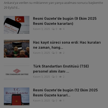
Ankara'ya verilen su miktarının yarı yarıya azalması sonucu başkentte
29 Eylül'd...
Resmi Gazete'de bugün (9 Ekim 2025
Resmi Gazete kararları)
Kasım 3, 2025
0
4
Hac kayıt süreci sona erdi: Hac kuraları
ne zaman, hang...
Kasım 3, 2025
0
2
Türk Standartları Enstitüsü (TSE)
personel alımı ilanı ...
Kasım 3, 2025
0
2
Resmi Gazete'de bugün (12 Ekim 2025
Resmi Gazete kararl...
Kasım 3, 2025
0
1