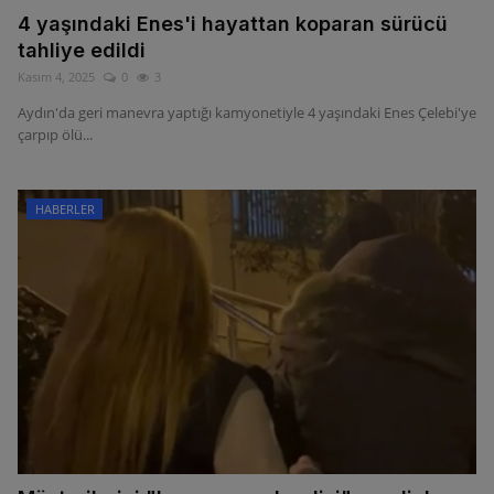
4 yaşındaki Enes'i hayattan koparan sürücü
tahliye edildi
Kasım 4, 2025
0
3
Aydın'da geri manevra yaptığı kamyonetiyle 4 yaşındaki Enes Çelebi'ye
çarpıp ölü...
HABERLER