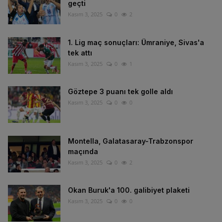
geçti
Kasım 3, 2025
0
2
1. Lig maç sonuçları: Ümraniye, Sivas'a
tek attı
Kasım 3, 2025
0
1
Göztepe 3 puanı tek golle aldı
Kasım 3, 2025
0
0
Montella, Galatasaray-Trabzonspor
maçında
Kasım 3, 2025
0
2
Okan Buruk'a 100. galibiyet plaketi
Kasım 3, 2025
0
0